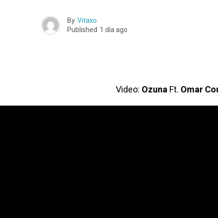
By
Vitaxo
Published
1 día ago
Video:
Ozuna
Ft.
Omar Cou