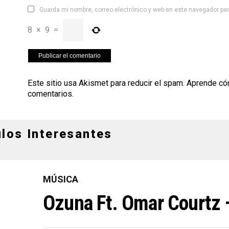
Guarda mi nombre, correo electrónico y web en este navegador pa
8
×
9
=
Este sitio usa Akismet para reducir el spam.
Aprende có
comentarios
.
ulos Interesantes
MÚSICA
Ozuna Ft. Omar Courtz 