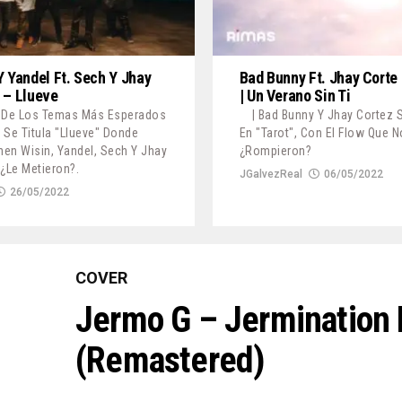
Y Yandel Ft. Sech Y Jhay
Bad Bunny Ft. Jhay Corte 
 – Llueve
| Un Verano Sin Ti
o De Los Temas Más Esperados
| Bad Bunny Y Jhay Cortez 
 Se Titula "Llueve" Donde
En "Tarot", Con El Flow Que N
enen Wisin, Yandel, Sech Y Jhay
¿Rompieron?
 ¿Le Metieron?.
JGalvezReal
06/05/2022
26/05/2022
COVER
Jermo G – Jermination 
(Remastered)