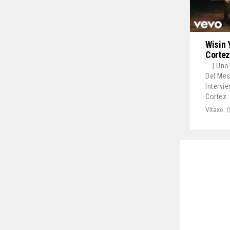
Wisin 
Cortez
| Un
Del Mes
Intervi
Cortez.
Vitaxo