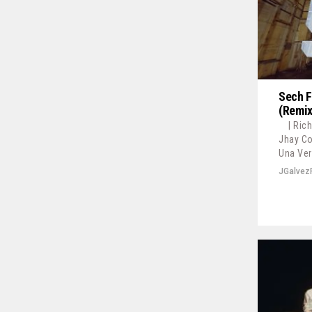
Sech F
(Remix
| Ric
Jhay Co
Una Ver
JGalvez