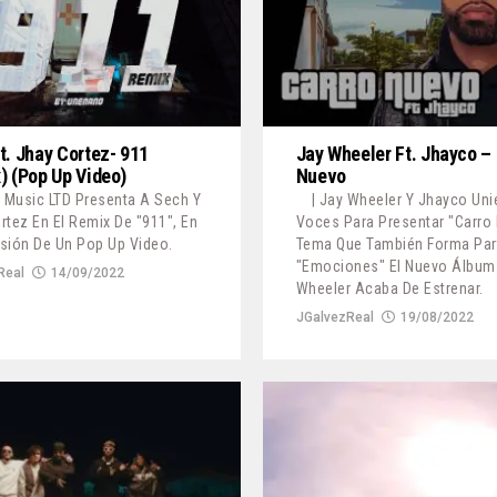
t. Jhay Cortez- 911
Jay Wheeler Ft. Jhayco –
) (Pop Up Video)
Nuevo
h Music LTD Presenta A Sech Y
| Jay Wheeler Y Jhayco Un
rtez En El Remix De "911", En
Voces Para Presentar "Carro 
sión De Un Pop Up Video.
Tema Que También Forma Par
"Emociones" El Nuevo Álbum
Real
14/09/2022
Wheeler Acaba De Estrenar.
JGalvezReal
19/08/2022