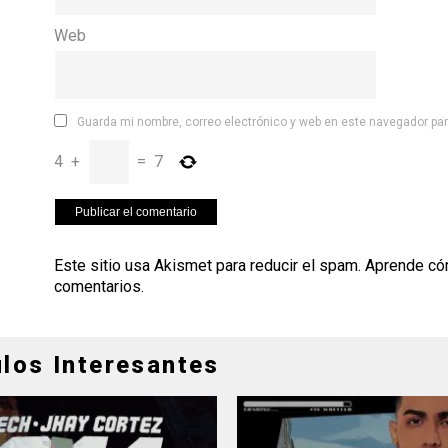
Web
Guarda mi nombre, correo electrónico y web en este navegador pa
4
+
=
7
Este sitio usa Akismet para reducir el spam.
Aprende có
comentarios
.
ulos Interesantes