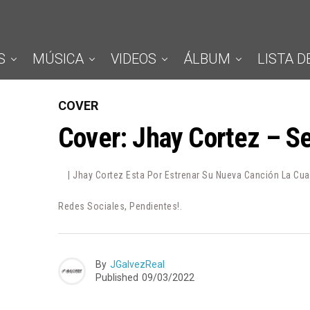
S
MÚSICA
VIDEOS
ÁLBUM
LISTA D
COVER
Cover: Jhay Cortez – S
| Jhay Cortez Esta Por Estrenar Su Nueva Canción La Cu
Redes Sociales, Pendientes!.
By
JGalvezReal
Published
09/03/2022