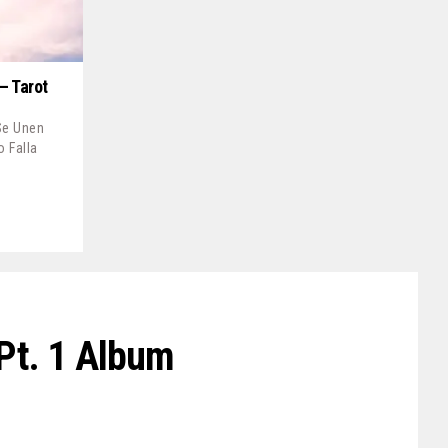
– Tarot
Se Unen
o Falla
Pt. 1 Album