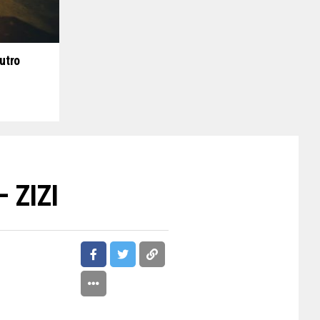
utro
– ZIZI