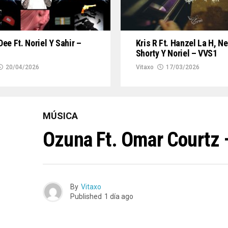
ee Ft. Noriel Y Sahir –
Kris R Ft. Hanzel La H, Ne
Shorty Y Noriel – VVS1
20/04/2026
Vitaxo
17/03/2026
MÚSICA
Ozuna Ft. Omar Courtz 
By
Vitaxo
Published
1 día ago