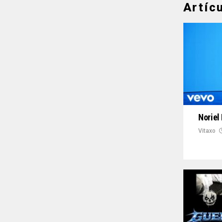
Artíc
Noriel
Vitaxo