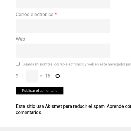
Correo electrónico
*
Web
Guarda mi nombre, correo electrónico y web en este navegador pa
9
+
=
16
Este sitio usa Akismet para reducir el spam.
Aprende có
comentarios
.