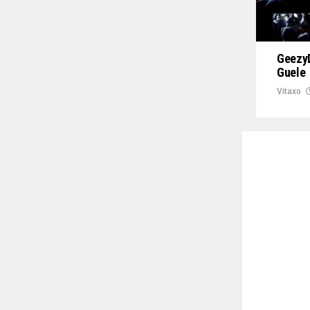
GeezyD
Guele
Vitaxo