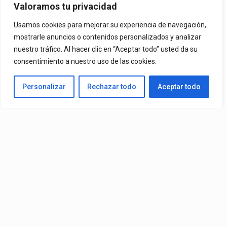
Oficial De “La Culpable”, El
Valoramos tu privacidad
Favorito De Sus Fans
Usamos cookies para mejorar su experiencia de navegación,
mostrarle anuncios o contenidos personalizados y analizar
nuestro tráfico. Al hacer clic en “Aceptar todo” usted da su
Una De Las Canciones Más Queridas Por Sus Seguidores Y El
consentimiento a nuestro uso de las cookies.
Tema Más Reproducido De Su Catálogo En Spotify. El Videoclip Ya
Personalizar
Rechazar todo
Aceptar todo
Está Disponible En YouTube Y En Todas Las Plataformas
Digitales.
By
Edbay
Published
08/07/2026