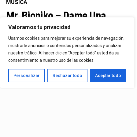
MÚSICA
Mr. Bioniko – Dame Una
Oportunidad
Valoramos tu privacidad
Usamos cookies para mejorar su experiencia de navegación,
Ya Está En La Calle. "Dame Una Oportunidad"🎬🔥 El Nuevo Nivel
mostrarle anuncios o contenidos personalizados y analizar
nuestro tráfico. Al hacer clic en “Aceptar todo” usted da su
De Mr. Bioniko Ya Se Puede Ver Y Escuchar En Todas Partes.
consentimiento a nuestro uso de las cookies.
By
Edbay
Personalizar
Rechazar todo
Aceptar todo
Published
2 días ago