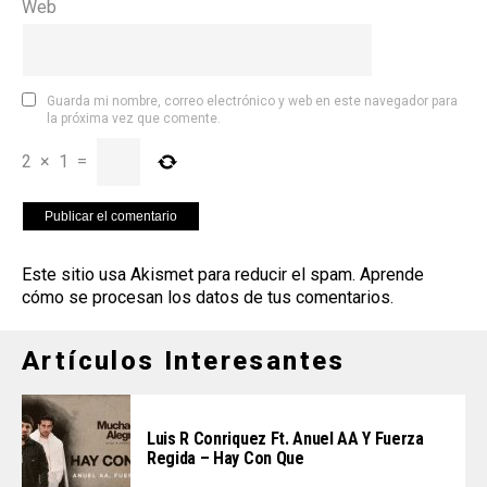
Web
Guarda mi nombre, correo electrónico y web en este navegador para
la próxima vez que comente.
2
×
1
=
Este sitio usa Akismet para reducir el spam.
Aprende
cómo se procesan los datos de tus comentarios
.
Artículos Interesantes
Luis R Conriquez Ft. Anuel AA Y Fuerza
Regida – Hay Con Que