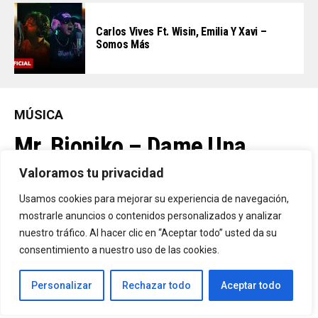
Carlos Vives Ft. Wisin, Emilia Y Xavi –
Somos Más
MÚSICA
Mr. Bioniko – Dame Una
Oportunidad
Valoramos tu privacidad
Usamos cookies para mejorar su experiencia de navegación,
Ya Está En La Calle. "Dame Una Oportunidad"🎬🔥 El Nuevo Nivel
mostrarle anuncios o contenidos personalizados y analizar
nuestro tráfico. Al hacer clic en “Aceptar todo” usted da su
De Mr. Bioniko Ya Se Puede Ver Y Escuchar En Todas Partes.
consentimiento a nuestro uso de las cookies.
By
Edbay
Personalizar
Rechazar todo
Aceptar todo
Published
1 día ago