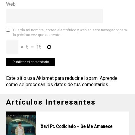
Web
Guarda mi nombre, correo electrónico y web en este navegador para
la próxima vez que comente.
×
5
=
15
Este sitio usa Akismet para reducir el spam.
Aprende
cómo se procesan los datos de tus comentarios
.
Artículos Interesantes
Xavi Ft. Codiciado – Se Me Amanece