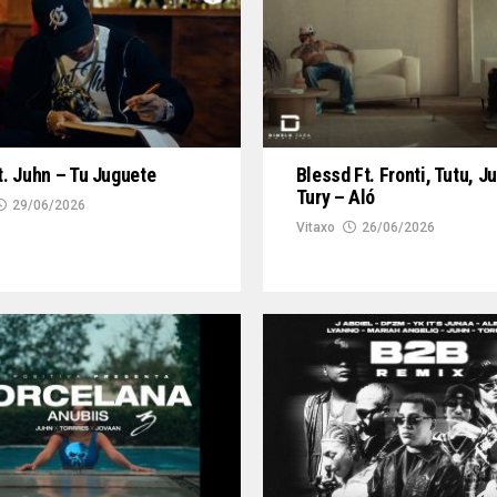
Ft. Juhn – Tu Juguete
Blessd Ft. Fronti, Tutu, J
Tury – Aló
29/06/2026
Vitaxo
26/06/2026