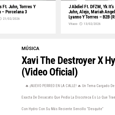
s Ft. Juhn, Torrres Y
J Abdiel Ft. DFZM, Yk It’s
 – Porcelana 3
Juhn, Alejo, Mariah Angel
Lyanno Y Torrres – B2B (
21/02/2026
Vitaxo
13/02/2026
MÚSICA
Xavi The Destroyer X H
(Video Oficial)
🔥 ¡NUEVO PERREO EN LA CALLE! 🔥 Un Tema Cargado De P
Exacta De Desacato Que Pedía La Discoteca Es Lo Que Trae
Con Hydro Con Su Más Reciente Sencillo "Desquite"