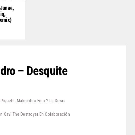
 Junaa,
iq,
Remix)
ydro – Desquite
iquete, Maleanteo Fino Y La Dosis
n Xavi The Destroyer En Colaboración