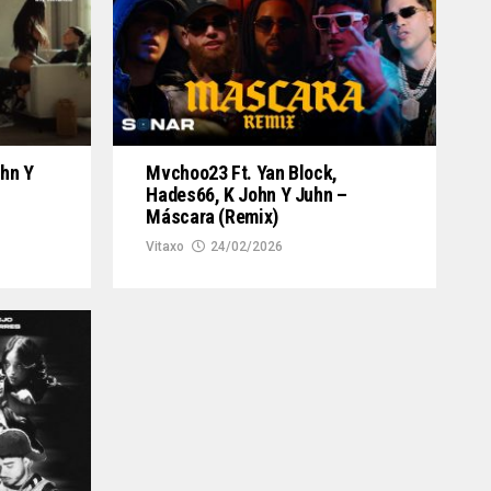
uhn Y
Mvchoo23 Ft. Yan Block,
Hades66, K John Y Juhn –
Máscara (Remix)
Vitaxo
24/02/2026