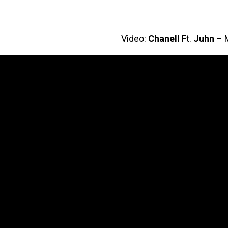
Video:
Chanell
Ft.
Juhn
– 