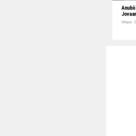
Anubii
Jovaan
Vitaxo