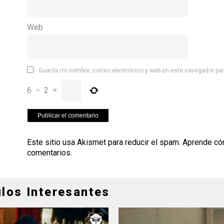
Web
Guarda mi nombre, correo electrónico y web en este navegador pa
6
−
2
=
Este sitio usa Akismet para reducir el spam.
Aprende có
comentarios
.
ulos Interesantes