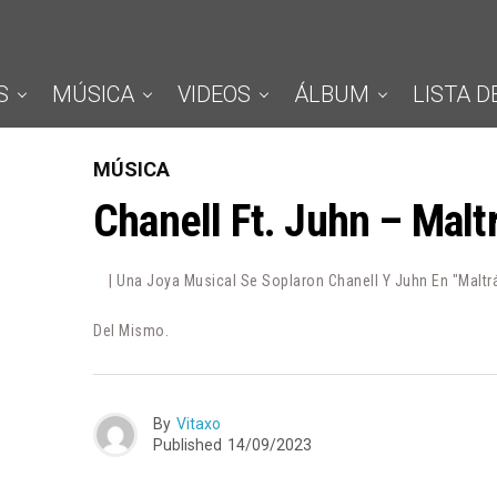
S
MÚSICA
VIDEOS
ÁLBUM
LISTA D
MÚSICA
Chanell Ft. Juhn – Mal
| Una Joya Musical Se Soplaron Chanell Y Juhn En "Maltr
Del Mismo.
By
Vitaxo
Published
14/09/2023