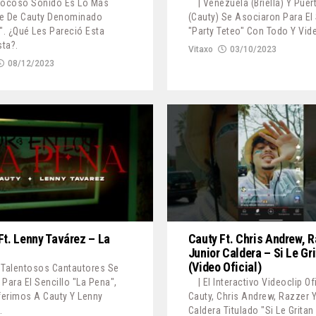
Jocoso Sonido Es Lo Más
| Venezuela (Briella) Y Puer
te De Cauty Denominado
(Cauty) Se Asociaron Para El 
. ¿Qué Les Pareció Esta
"Party Teteo" Con Todo Y Vide
ta?.
Vitaxo
03/10/2023
08/12/2023
Ft. Lenny Tavárez – La
Cauty Ft. Chris Andrew, 
Junior Caldera – Si Le Gr
(Video Oficial)
 Talentosos Cantautores Se
 Para El Sencillo "La Pena",
| El Interactivo Videoclip Of
erimos A Cauty Y Lenny
Cauty, Chris Andrew, Razzer Y
.
Caldera Titulado "Si Le Gritan