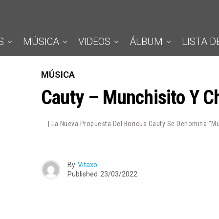
S
MÚSICA
VIDEOS
ÁLBUM
LISTA D
MÚSICA
Cauty – Munchisito Y C
| La Nueva Propuesta Del Boricua Cauty Se Denomina "Mu
By
Vitaxo
Published
23/03/2022