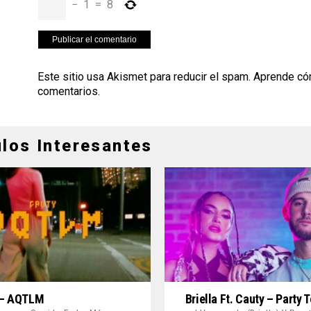
−
1
=
8
Este sitio usa Akismet para reducir el spam.
Aprende có
comentarios
.
ulos Interesantes
 – AQTLM
Briella Ft. Cauty – Party 