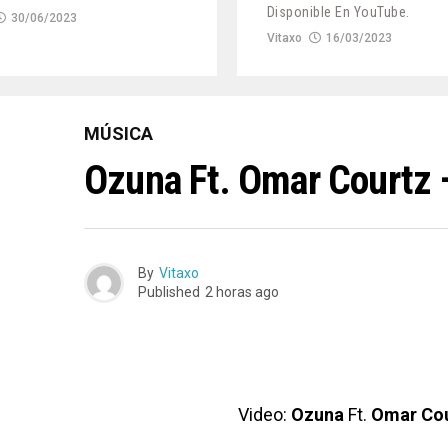
Disponible En YouTube.
30/06/2023
Vitaxo
16/03/2023
MÚSICA
Ozuna Ft. Omar Courtz 
By
Vitaxo
Published
2 horas ago
Video:
Ozuna
Ft.
Omar Cou