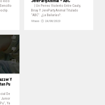
JerePartyAnimal – ABC
to Rico
Sencillo
| Un Perreo Violento Entre Cauty,
oclip.
Brray Y JerePartyAnimal Titulado
"ABC". ¿La Bailarías?.
Vitaxo
24/08/2023
Razzer Y
itan Pu
icial De
 Junior
 Pu", Ya