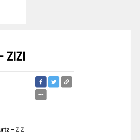
– ZIZI
rtz
– ZIZI