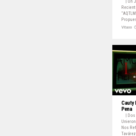
| Un 
Recien
"AQTLM"
Propues
Vitaxo
Cauty 
Pena
| Dos
Unieron
Nos Ref
Tavárez