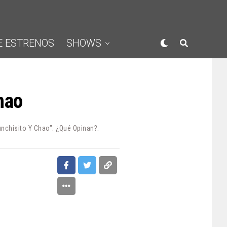
E ESTRENOS
SHOWS
hao
nchisito Y Chao". ¿Qué Opinan?.