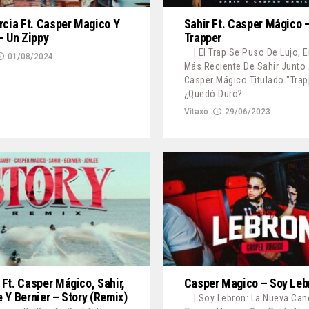
rcia Ft. Casper Magico Y
Sahir Ft. Casper Mágico 
– Un Zippy
Trapper
| El Trap Se Puso De Lujo, 
01/08/2024
Más Reciente De Sahir Junto
Casper Mágico Titulado "Trap
¿Quedó Duro?.
Vitaxo
29/06/2023
Ft. Casper Mágico, Sahir,
Casper Magico – Soy Leb
 Y Bernier – Story (Remix)
| Soy Lebron: La Nueva Can