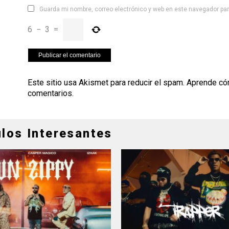
Guarda mi nombre, correo electrónico y web en este navegador pa
6
−
3
=
Este sitio usa Akismet para reducir el spam.
Aprende có
comentarios
.
ulos Interesantes