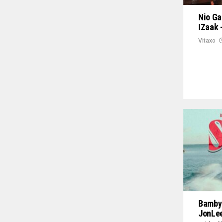
Nio Ga
IZaak 
Vitaxo
Bamby 
JonLee