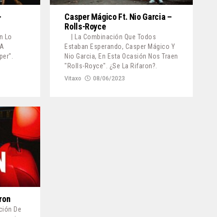
–
Casper Mágico Ft. Nio Garcia –
Rolls-Royce
En Lo
| La Combinación Que Todos
 A
Estaban Esperando, Casper Mágico Y
per".
Nio Garcia, En Esta Ocasión Nos Traen
"Rolls-Royce". ¿Se La Rifaron?.
Vitaxo
08/06/2023
ron
ción De