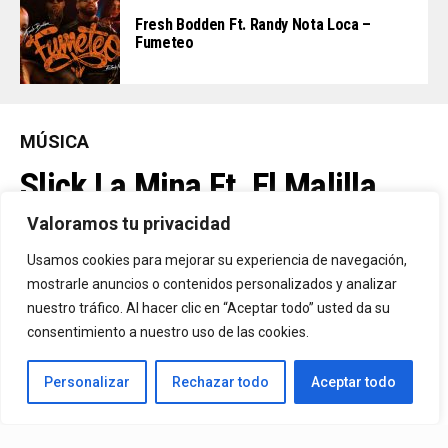
Fresh Bodden Ft. Randy Nota Loca –
Fumeteo
MÚSICA
Slick La Mina Ft. El Malilla,
Mvchoo23, K John Y Dry –
Valoramos tu privacidad
Vista Al Mar (Remix)
Usamos cookies para mejorar su experiencia de navegación,
mostrarle anuncios o contenidos personalizados y analizar
nuestro tráfico. Al hacer clic en “Aceptar todo” usted da su
By
Vitaxo
consentimiento a nuestro uso de las cookies.
Published
2 días ago
Personalizar
Rechazar todo
Aceptar todo