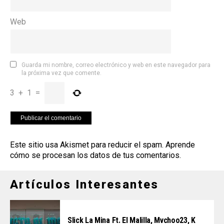
Web
Guarda mi nombre, correo electrónico y web en este navegador para
la próxima vez que comente.
3
+
1
=
Este sitio usa Akismet para reducir el spam.
Aprende
cómo se procesan los datos de tus comentarios
.
Artículos Interesantes
Slick La Mina Ft. El Malilla, Mvchoo23, K