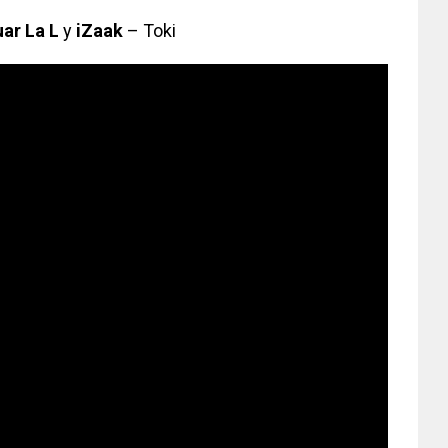
uar La L
y
iZaak
– Toki