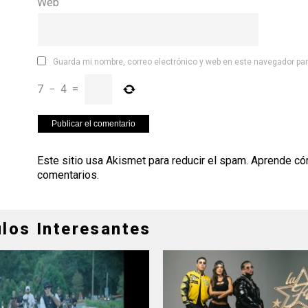
Web
Guarda mi nombre, correo electrónico y web en este navegador pa
7
−
4
=
Este sitio usa Akismet para reducir el spam.
Aprende có
comentarios
.
ulos Interesantes