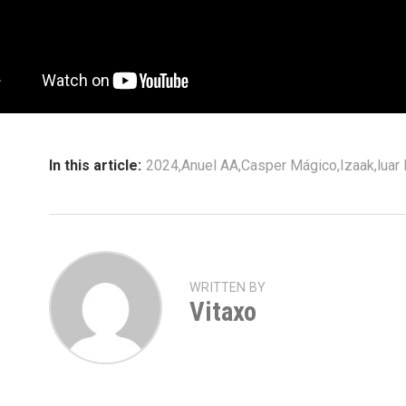
In this article:
2024
,
Anuel AA
,
Casper Mágico
,
Izaak
,
luar 
WRITTEN BY
Vitaxo