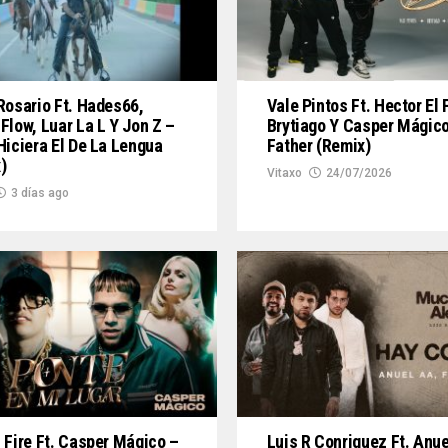
Rosario Ft. Hades66,
Vale Pintos Ft. Hector El 
Flow, Luar La L Y Jon Z –
Brytiago Y Casper Mágico
Hiciera El De La Lengua
Father (Remix)
)
Vitaxo
24/07/2026
3 días ago
 Fire Ft. Casper Mágico –
Luis R Conriquez Ft. Anu