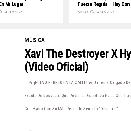
En Mi Lugar
Fuerza Regida – Hay Con
14/07/2026
Vitaxo
14/07/2026
MÚSICA
Xavi The Destroyer X H
(Video Oficial)
🔥 ¡NUEVO PERREO EN LA CALLE! 🔥 Un Tema Cargado De P
Exacta De Desacato Que Pedía La Discoteca Es Lo Que Trae
Con Hydro Con Su Más Reciente Sencillo "Desquite"