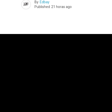
By
Edbay
Published
21 horas ago