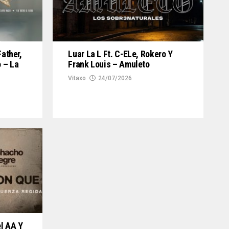
Luar La L Ft. C-ELe, Rokero Y
Father,
Frank Louis – Amuleto
 – La
Vitaxo
24/07/2026
el AA Y