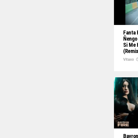
Fanta 
Ñengo 
Si Me 
(Remix
Vitaxo
Bayron