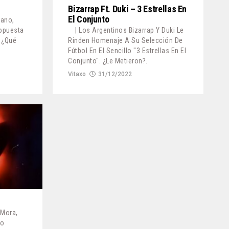
Bizarrap Ft. Duki – 3 Estrellas En
El Conjunto
bano,
opuesta
| Los Argentinos Bizarrap Y Duki Le
 ¿Qué
Rinden Homenaje A Su Selección De
Fútbol En El Sencillo "3 Estrellas En El
Conjunto". ¿Le Metieron?.
Vitaxo
31/12/2022
 Mora,
do