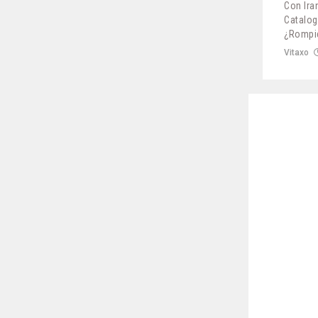
Con Iran
Catalog
¿Rompi
Vitaxo