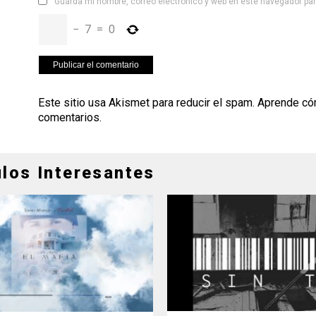
Guarda mi nombre, correo electrónico y web en este navegador pa
−
7
=
0
Este sitio usa Akismet para reducir el spam.
Aprende có
comentarios
.
ulos Interesantes