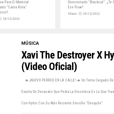
ia Para El Material
Denominado "Blackout". ¿Te 
ado "Cama Rota".
Ese Flow?.
eron?.
Vitaxo
29/12/2022
29/12/2022
MÚSICA
Xavi The Destroyer X H
(Video Oficial)
🔥 ¡NUEVO PERREO EN LA CALLE! 🔥 Un Tema Cargado De P
Exacta De Desacato Que Pedía La Discoteca Es Lo Que Trae
Con Hydro Con Su Más Reciente Sencillo "Desquite"