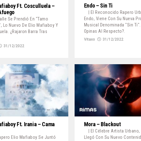
Endo – Sin Ti
afiaboy Ft. Cosculluela –
Afuego
| El Reconocido Rapero Ur
Endo, Viene Con Su Nueva Pr
Calle Se Prendió En "Tamo
Musical Denominada "Sin Ti".
, Lo Nuevo De Elio Mafiaboy Y
Opinas Al Respecto?.
uela. ¿Rajaron Barra Tras
Vitaxo
31/12/2022
31/12/2022
afiaboy Ft. Irania – Cama
Mora – Blackout
| El Célebre Artista Urbano,
Rapero Elio Mafiaboy Se Juntó
Llegó Con Su Nuevo Conteni