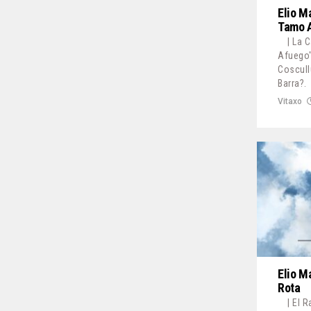
Elio M
Tamo 
| La 
Afuego"
Coscull
Barra?.
Vitaxo
Elio M
Rota
| El 