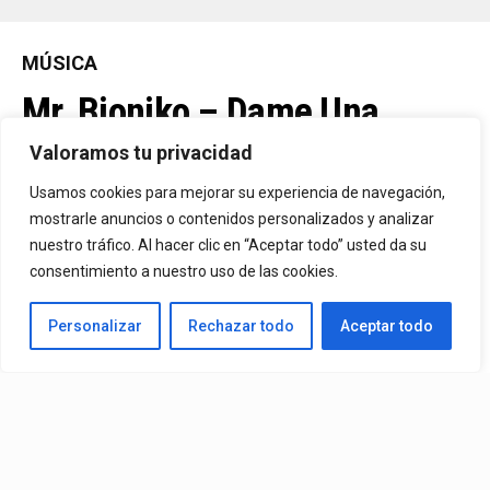
MÚSICA
Mr. Bioniko – Dame Una
Oportunidad
Valoramos tu privacidad
Usamos cookies para mejorar su experiencia de navegación,
Ya Está En La Calle. "Dame Una Oportunidad"🎬🔥 El Nuevo Nivel
mostrarle anuncios o contenidos personalizados y analizar
nuestro tráfico. Al hacer clic en “Aceptar todo” usted da su
De Mr. Bioniko Ya Se Puede Ver Y Escuchar En Todas Partes.
consentimiento a nuestro uso de las cookies.
By
Edbay
Personalizar
Rechazar todo
Aceptar todo
Published
2 días ago