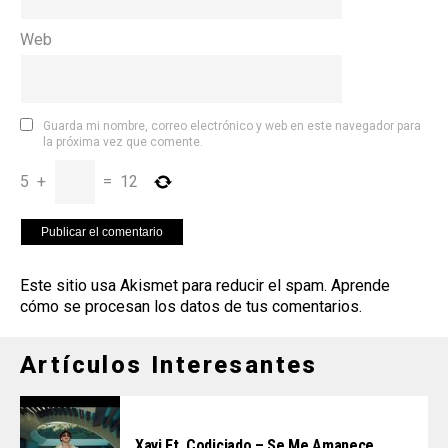
Web
Guarda mi nombre, correo electrónico y web en este navegador para
la próxima vez que comente.
5
+
=
12
Este sitio usa Akismet para reducir el spam.
Aprende
cómo se procesan los datos de tus comentarios
.
Artículos Interesantes
Xavi Ft. Codiciado – Se Me Amanece