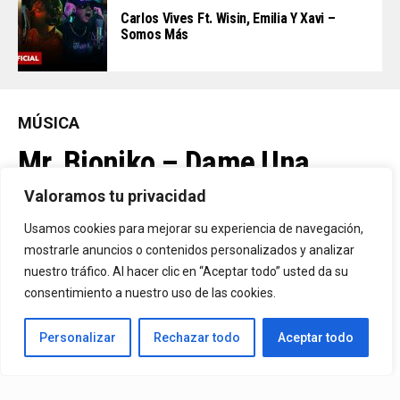
Carlos Vives Ft. Wisin, Emilia Y Xavi –
Somos Más
MÚSICA
Mr. Bioniko – Dame Una
Oportunidad
Valoramos tu privacidad
Usamos cookies para mejorar su experiencia de navegación,
Ya Está En La Calle. "Dame Una Oportunidad"🎬🔥 El Nuevo Nivel
mostrarle anuncios o contenidos personalizados y analizar
nuestro tráfico. Al hacer clic en “Aceptar todo” usted da su
De Mr. Bioniko Ya Se Puede Ver Y Escuchar En Todas Partes.
consentimiento a nuestro uso de las cookies.
By
Edbay
Personalizar
Rechazar todo
Aceptar todo
Published
21 horas ago