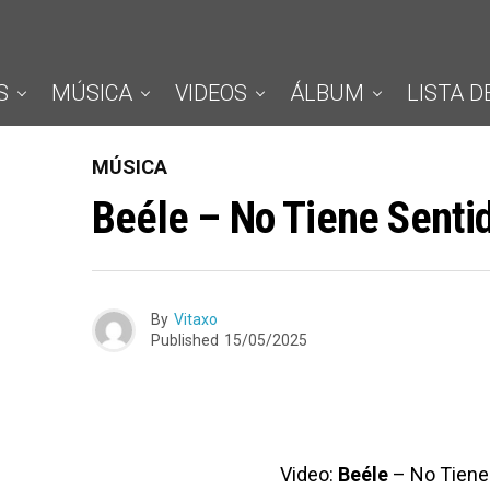
S
MÚSICA
VIDEOS
ÁLBUM
LISTA D
MÚSICA
Beéle – No Tiene Senti
By
Vitaxo
Published
15/05/2025
Video:
Beéle
– No Tiene