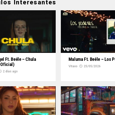
ulos Interesantes
el Ft. Beéle – Chula
Maluma Ft. Beéle – Los 
 Oficial)
Vitaxo
25/05/2026
2 días ago