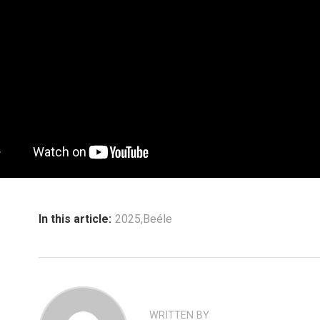
In this article:
2025
,
Beéle
WRITTEN BY