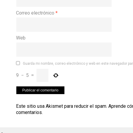
Correo electrónico
*
Web
Guarda mi nombre, correo electrónico y web en este navegador pa
9
−
5
=
Este sitio usa Akismet para reducir el spam.
Aprende có
comentarios
.