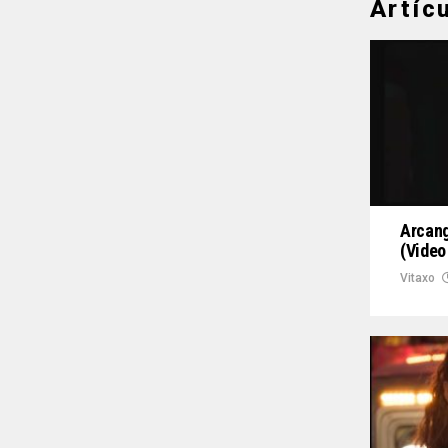
Artíc
Arcang
(Video
Vitaxo