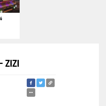
Tú
– ZIZI