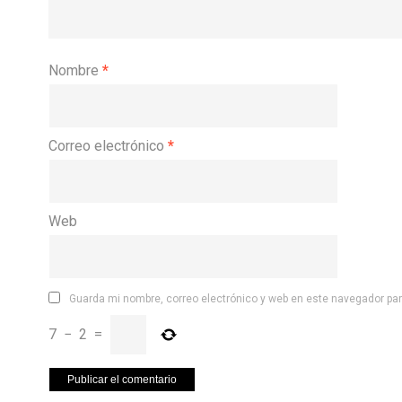
Nombre
*
Correo electrónico
*
Web
Guarda mi nombre, correo electrónico y web en este navegador pa
7
−
2
=