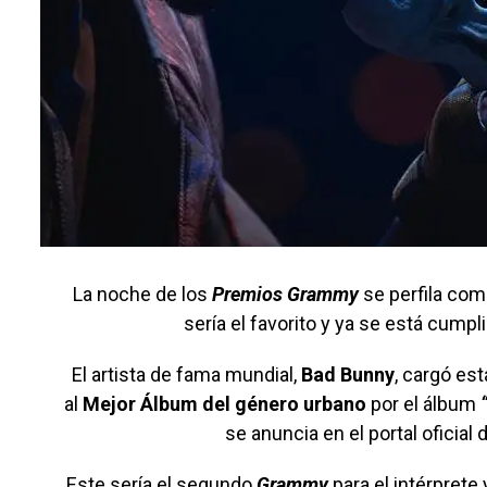
La noche de los
Premios Grammy
se perfila com
sería el favorito y ya se está cumpl
El artista de fama mundial,
Bad Bunny
, cargó es
al
Mejor Álbum del género urbano
por el álbum
se anuncia en el portal oficial
Este sería el segundo
Grammy
para el intérprete