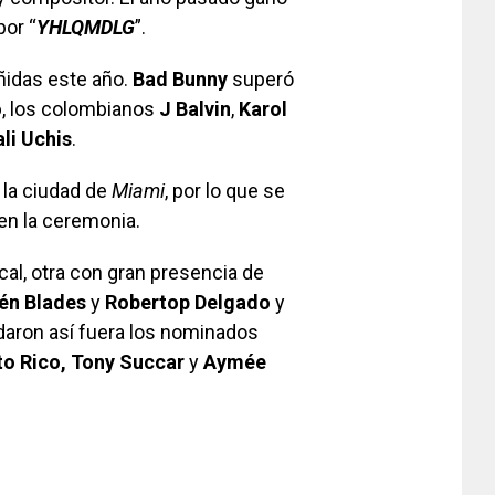
por “
YHLQMDLG
”.
ñidas este año.
Bad Bunny
superó
o
, los colombianos
J Balvin
,
Karol
li Uchis
.
 la ciudad de
Miami
, por lo que se
en la ceremonia.
cal, otra con gran presencia de
én Blades
y
Robertop Delgado
y
daron así fuera los nominados
to Rico, Tony Succar
y
Aymée