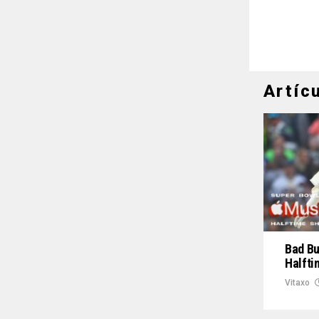
Artíc
Bad Bu
Halfti
Vitaxo