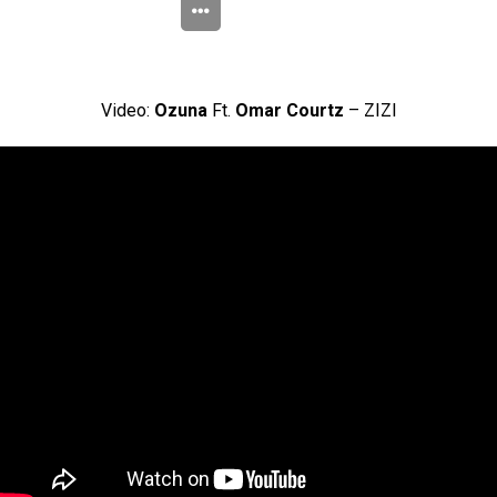
Video:
Ozuna
Ft.
Omar Courtz
– ZIZI