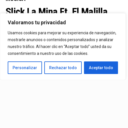
Slick La Mina Ft. El Malilla,
Mvchoo23, K John Y Dry –
Valoramos tu privacidad
Vista Al Mar (Remix)
Usamos cookies para mejorar su experiencia de navegación,
mostrarle anuncios o contenidos personalizados y analizar
nuestro tráfico. Al hacer clic en “Aceptar todo” usted da su
By
Vitaxo
consentimiento a nuestro uso de las cookies.
Published
2 días ago
Personalizar
Rechazar todo
Aceptar todo
Video:
Slick La Mina
Ft.
El Malilla, Mvchoo23, K John
y
Dry
– Vista Al Mar (Remix)