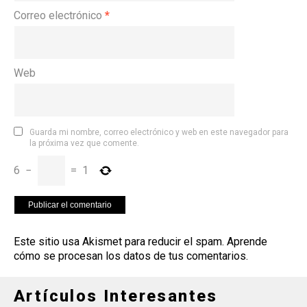
Correo electrónico
*
Web
Guarda mi nombre, correo electrónico y web en este navegador para
la próxima vez que comente.
6
−
=
1
Este sitio usa Akismet para reducir el spam.
Aprende
cómo se procesan los datos de tus comentarios
.
Artículos Interesantes