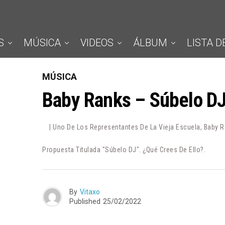
S
MÚSICA
VIDEOS
ÁLBUM
LISTA D
MÚSICA
Baby Ranks – Súbelo D
| Uno De Los Representantes De La Vieja Escuela, Baby 
Propuesta Titulada "Súbelo DJ". ¿Qué Crees De Ello?.
By
Vitaxo
Published
25/02/2022