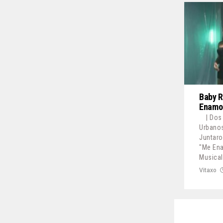
Baby R
Enamor
| Dos
Urbanos
Juntaro
"Me Ena
Musical
Vitaxo