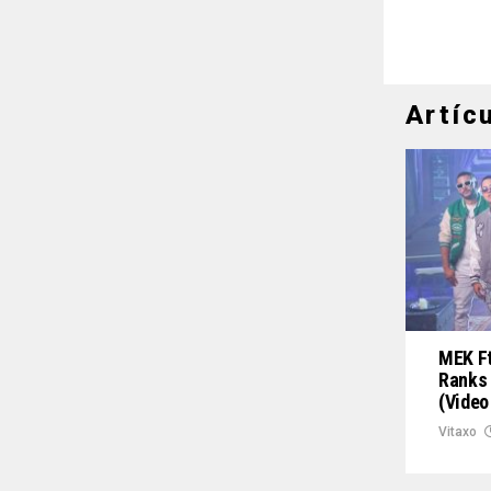
Artíc
MEK Ft
Ranks 
(Video
Vitaxo