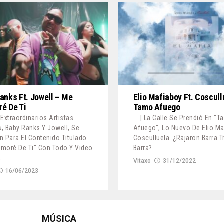
anks Ft. Jowell – Me
Elio Mafiaboy Ft. Coscull
é De Ti
Tamo Afuego
 Extraordinarios Artistas
| La Calle Se Prendió En "
, Baby Ranks Y Jowell, Se
Afuego", Lo Nuevo De Elio Ma
n Para El Contenido Titulado
Cosculluela. ¿Rajaron Barra T
moré De Ti" Con Todo Y Video
Barra?.
.
Vitaxo
31/12/2022
16/06/2023
MÚSICA