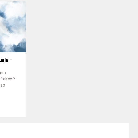
uela –
Tamo
fiaboy Y
ras