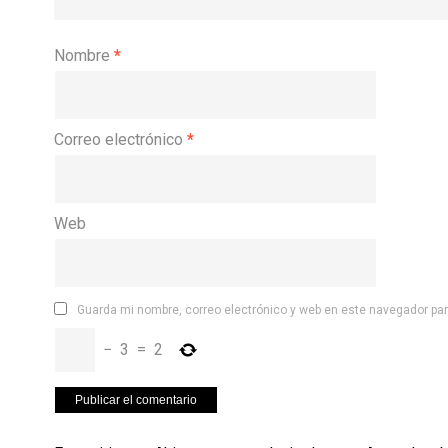
Nombre
*
Correo electrónico
*
Web
Guarda mi nombre, correo electrónico y web en este navegador pa
−
3
=
2