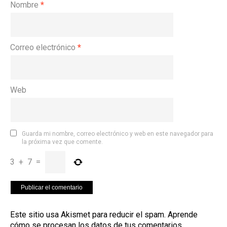
Nombre
*
Correo electrónico
*
Web
Guarda mi nombre, correo electrónico y web en este navegador para
la próxima vez que comente.
3
+
7
=
Este sitio usa Akismet para reducir el spam.
Aprende
cómo se procesan los datos de tus comentarios
.