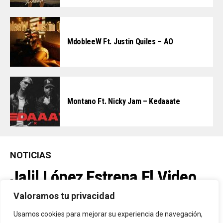
MdobleeW Ft. Justin Quiles – AO
Montano Ft. Nicky Jam – Kedaaate
NOTICIAS
Jalil López Estrena El Video
Oficial De “La Culpable”, El
Valoramos tu privacidad
Favorito De Sus Fans
Usamos cookies para mejorar su experiencia de navegación,