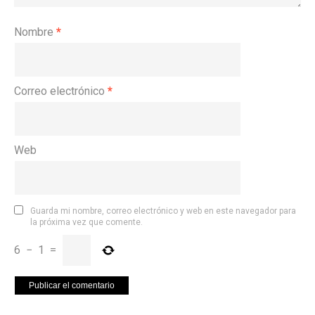
Nombre
*
Correo electrónico
*
Web
Guarda mi nombre, correo electrónico y web en este navegador para
la próxima vez que comente.
6
−
1
=