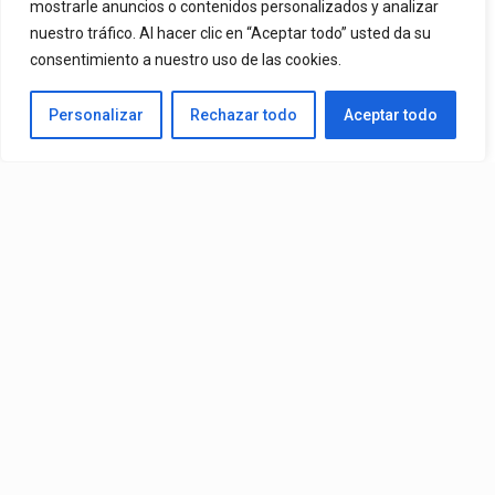
mostrarle anuncios o contenidos personalizados y analizar
nuestro tráfico. Al hacer clic en “Aceptar todo” usted da su
Una De Las Canciones Más Queridas Por Sus Seguidores Y El
consentimiento a nuestro uso de las cookies.
Tema Más Reproducido De Su Catálogo En Spotify. El Videoclip Ya
Personalizar
Rechazar todo
Aceptar todo
Está Disponible En YouTube Y En Todas Las Plataformas
Digitales.
By
Edbay
Published
08/07/2026