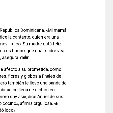
n República Dominicana. «Mi mamá
dice la cantante, quien
era una
ovilístico
. Su madre está feliz
 eso es bueno, que una madre vea
», asegura Yailin.
de afecto a su prometida, como
hes, flores y globos a finales de
rero también
le llevó una banda de
abitación llena de globos en
oro soy así», dice Anuel de sus
 cocino», afirma orgullosa. «Él
dó loco».