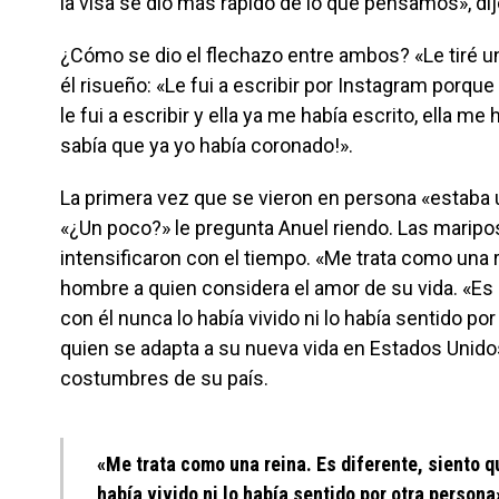
la visa se dio más rápido de lo que pensamos», dij
¿Cómo se dio el flechazo entre ambos? «Le tiré un
él risueño: «Le fui a escribir por Instagram porque 
le fui a escribir y ella ya me había escrito, ella 
sabía que ya yo había coronado!».
La primera vez que se vieron en persona «estaba u
«¿Un poco?» le pregunta Anuel riendo. Las maripo
intensificaron con el tiempo. «Me trata como una re
hombre a quien considera el amor de su vida. «Es 
con él nunca lo había vivido ni lo había sentido por
quien se adapta a su nueva vida en Estados Unido
costumbres de su país.
«Me trata como una reina. Es diferente, siento q
había vivido ni lo había sentido por otra persona