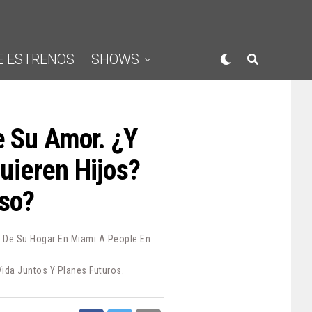
E ESTRENOS
SHOWS
e Su Amor. ¿Y
uieren Hijos?
aso?
as De Su Hogar En Miami A People En
Vida Juntos Y Planes Futuros.