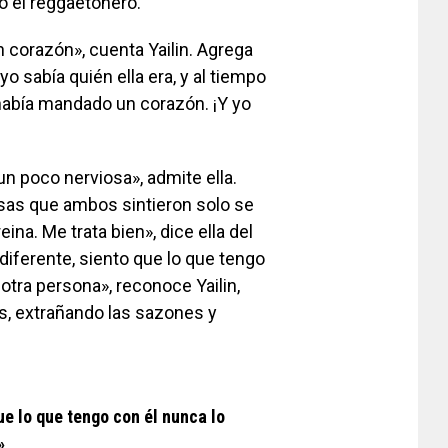
o el reggaetonero.
 corazón», cuenta Yailin. Agrega
yo sabía quién ella era, y al tiempo
me había mandado un corazón. ¡Y yo
n poco nerviosa», admite ella.
sas que ambos sintieron solo se
ina. Me trata bien», dice ella del
diferente, siento que lo que tengo
 otra persona», reconoce Yailin,
s, extrañando las sazones y
ue lo que tengo con él nunca lo
»