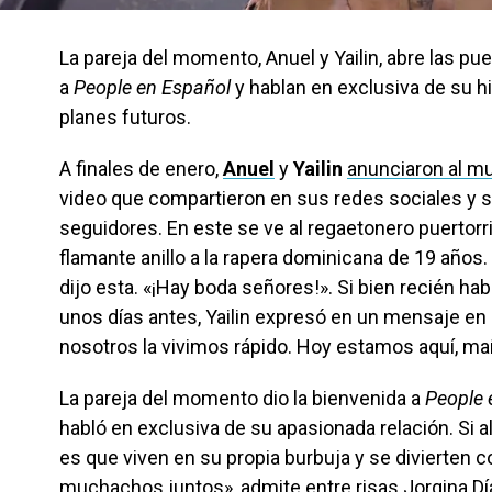
La pareja del momento, Anuel y Yailin, abre las pu
a
People en Español
y hablan en exclusiva de su hi
planes futuros.
A finales de enero,
Anuel
y
Yailin
anunciaron al 
video que compartieron en sus redes sociales y 
seguidores. En este se ve al regaetonero puertorr
flamante anillo a la rapera dominicana de 19 año
dijo esta. «¡Hay boda señores!». Si bien recién h
unos días antes, Yailin expresó en un mensaje en 
nosotros la vivimos rápido. Hoy estamos aquí, ma
La pareja del momento dio la bienvenida a
People 
habló en exclusiva de su apasionada relación. Si 
es que viven en su propia burbuja y se divierte
muchachos juntos», admite entre risas Jorgina Dí