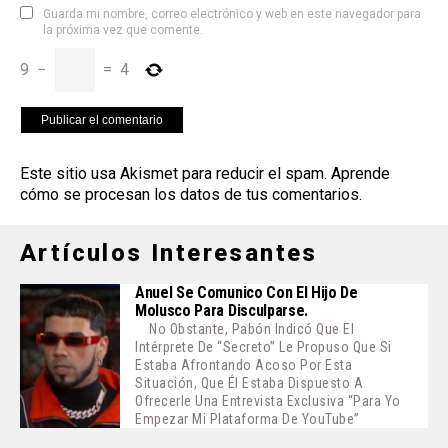
Guarda mi nombre, correo electrónico y web en este navegador para
la próxima vez que comente.
9
−
=
4
Este sitio usa Akismet para reducir el spam.
Aprende
cómo se procesan los datos de tus comentarios
.
Artículos Interesantes
Anuel Se Comunico Con El Hijo De
Molusco Para Disculparse.
No Obstante, Pabón Indicó Que El
Intérprete De “Secreto” Le Propuso Que Si
Estaba Afrontando Acoso Por Esta
Situación, Que Él Estaba Dispuesto A
Ofrecerle Una Entrevista Exclusiva “para Yo
Empezar Mi Plataforma De YouTube”