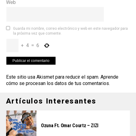
Web
Guarda mi nombre, correo electrónico y web en este navegador para
la próxima vez que comente.
+
4
=
6
Este sitio usa Akismet para reducir el spam.
Aprende
cómo se procesan los datos de tus comentarios
.
Artículos Interesantes
Ozuna Ft. Omar Courtz – ZIZI