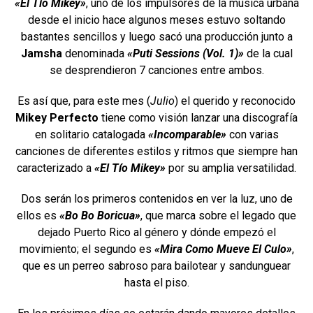
«El Tío Mikey»
, uno de los impulsores de la música urbana
desde el inicio hace algunos meses estuvo soltando
bastantes sencillos y luego sacó una producción junto a
Jamsha
denominada
«Puti Sessions (Vol. 1)»
de la cual
se desprendieron 7 canciones entre ambos.
Es así que, para este mes (
Julio
) el querido y reconocido
Mikey Perfecto
tiene como visión lanzar una discografía
en solitario catalogada
«Incomparable»
con varias
canciones de diferentes estilos y ritmos que siempre han
caracterizado a
«El Tío Mikey»
por su amplia versatilidad.
Dos serán los primeros contenidos en ver la luz, uno de
ellos es
«Bo Bo Boricua»
, que marca sobre el legado que
dejado Puerto Rico al género y dónde empezó el
movimiento; el segundo es
«Mira Como Mueve El Culo»
,
que es un perreo sabroso para bailotear y sandunguear
hasta el piso.