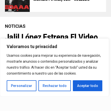
NOTICIAS
Jalil López Estrena El Video
Oficial De “La Culpable”, El
Valoramos tu privacidad
Favorito De Sus Fans
Usamos cookies para mejorar su experiencia de navegación,
mostrarle anuncios o contenidos personalizados y analizar
nuestro tráfico. Al hacer clic en “Aceptar todo” usted da su
Una De Las Canciones Más Queridas Por Sus Seguidores Y El
consentimiento a nuestro uso de las cookies.
Tema Más Reproducido De Su Catálogo En Spotify. El Videoclip Ya
Personalizar
Rechazar todo
Aceptar todo
Está Disponible En YouTube Y En Todas Las Plataformas
Digitales.