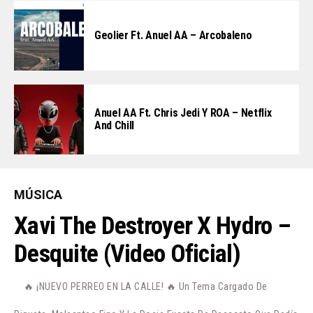
Geolier Ft. Anuel AA – Arcobaleno
Anuel AA Ft. Chris Jedi Y ROA – Netflix
And Chill
MÚSICA
Xavi The Destroyer X Hydro –
Desquite (Video Oficial)
🔥 ¡NUEVO PERREO EN LA CALLE! 🔥 Un Tema Cargado De