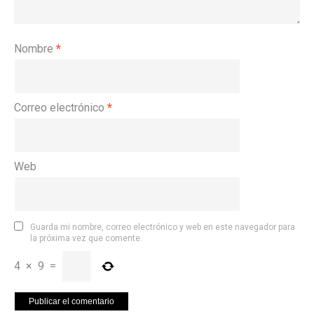
Nombre
*
Correo electrónico
*
Web
Guarda mi nombre, correo electrónico y web en este navegador para
la próxima vez que comente.
4
×
9
=