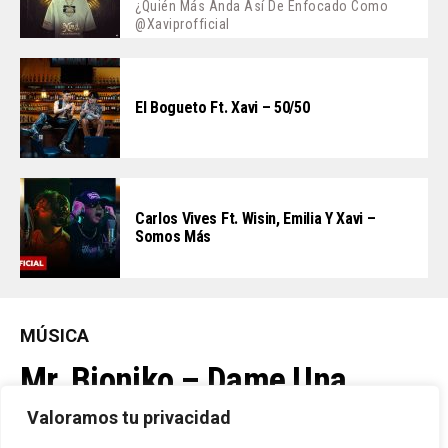
¿Quién Más Anda Así De Enfocado Como
@xaviprofficial
El Bogueto Ft. Xavi – 50/50
Carlos Vives Ft. Wisin, Emilia Y Xavi –
Somos Más
MÚSICA
Mr. Bioniko – Dame Una
Oportunidad
Valoramos tu privacidad