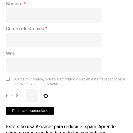
Nombre
*
Correo electrónico
*
Web
Guarda mi nombre, correo electrónico y web en este navegador para
la próxima vez que comente.
6
−
3
=
Este sitio usa Akismet para reducir el spam.
Aprende
cómo se procesan los datos de tus comentarios
.