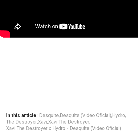
In this article:
Desquite
,
Desquite (Video Oficial)
,
Hydro
,
The Destroyer
,
Xavi
,
Xavi The Destroyer
,
Xavi The Destroyer x Hydro - Desquite (Video Oficial)