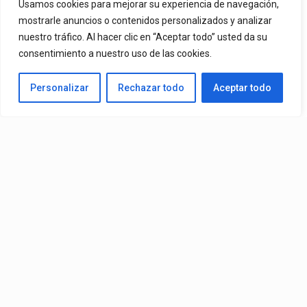
Usamos cookies para mejorar su experiencia de navegación,
Ya Está En La Calle. "Dame Una Oportunidad"🎬🔥 El Nuevo Nivel
mostrarle anuncios o contenidos personalizados y analizar
nuestro tráfico. Al hacer clic en “Aceptar todo” usted da su
De Mr. Bioniko Ya Se Puede Ver Y Escuchar En Todas Partes.
consentimiento a nuestro uso de las cookies.
By
Edbay
Personalizar
Rechazar todo
Aceptar todo
Published
20 horas ago