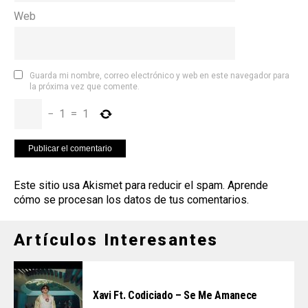
Web
Guarda mi nombre, correo electrónico y web en este navegador para
la próxima vez que comente.
−
1
=
1
Este sitio usa Akismet para reducir el spam.
Aprende
cómo se procesan los datos de tus comentarios
.
Artículos Interesantes
Xavi Ft. Codiciado – Se Me Amanece