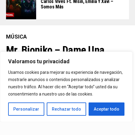
Carlos Vives Ft. Wisin, Emilia Y Xavi –
Somos Más
MÚSICA
Mr. Bioniko – Dame Una
Oportunidad
Valoramos tu privacidad
Usamos cookies para mejorar su experiencia de navegación,
Ya Está En La Calle. "Dame Una Oportunidad"🎬🔥 El Nuevo Nivel
mostrarle anuncios o contenidos personalizados y analizar
nuestro tráfico. Al hacer clic en “Aceptar todo” usted da su
De Mr. Bioniko Ya Se Puede Ver Y Escuchar En Todas Partes.
consentimiento a nuestro uso de las cookies.
By
Edbay
Personalizar
Rechazar todo
Aceptar todo
Published
2 días ago