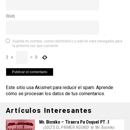
Web
Guarda mi nombre, correo electrónico y web en este navegador para
la próxima vez que comente.
3
×
=
9
Este sitio usa Akismet para reducir el spam.
Aprende
cómo se procesan los datos de tus comentarios
.
Artículos Interesantes
Mr. Bioniko – Tiraera Pa Osquel PT .1
¡SOLTÓ EL PRIMER ROUND! 🚨 Mr. Bioniko