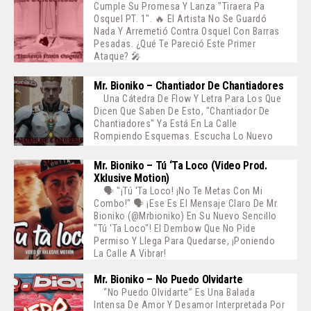
Cumple Su Promesa Y Lanza "Tiraera Pa
Osquel PT. 1". 🔥 El Artista No Se Guardó
Nada Y Arremetió Contra Osquel Con Barras
Pesadas. ¿Qué Te Pareció Este Primer
Ataque? 🎤
Mr. Bioniko – Chantiador De Chantiadores
Una Cátedra De Flow Y Letra Para Los Que
Dicen Que Saben De Esto, "Chantiador De
Chantiadores" Ya Está En La Calle
Rompiendo Esquemas. Escucha Lo Nuevo
Mr. Bioniko – Tú ‘ta Loco (Video Prod.
Xklusive Motion)
🗣️ "¡Tú 'ta Loco! ¡No Te Metas Con Mi
Combo!" 🗣️ ¡Ese Es El Mensaje Claro De Mr.
Bioniko (@mrbioniko) En Su Nuevo Sencillo
"Tú 'ta Loco"! El Dembow Que No Pide
Permiso Y Llega Para Quedarse, ¡poniendo
La Calle A Vibrar!
Mr. Bioniko – No Puedo Olvidarte
“No Puedo Olvidarte” Es Una Balada
Intensa De Amor Y Desamor Interpretada Por