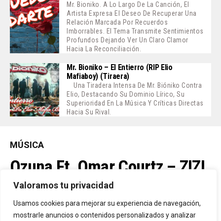
Mr. Bioniko. A Lo Largo De La Canción, El
Artista Expresa El Deseo De Recuperar Una
Relación Marcada Por Recuerdos
Imborrables. El Tema Transmite Sentimientos
Profundos Dejando Ver Un Claro Clamor
Hacia La Reconciliación.
Mr. Bioniko – El Entierro (RIP Elio
Mafiaboy) (Tiraera)
Una Tiradera Intensa De Mr. Bióniko Contra
Elio, Destacando Su Dominio Lírico, Su
Superioridad En La Música Y Críticas Directas
Hacia Su Rival.
MÚSICA
Ozuna Ft. Omar Courtz – ZIZI
Valoramos tu privacidad
By
Vitaxo
Usamos cookies para mejorar su experiencia de navegación,
Published
3 días ago
mostrarle anuncios o contenidos personalizados y analizar