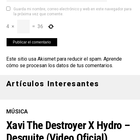
Guarda mi nombre, correo electrónico y web en este navegador para
la próxima vez que comente.
4
×
=
36
Este sitio usa Akismet para reducir el spam.
Aprende
cómo se procesan los datos de tus comentarios
.
Artículos Interesantes
MÚSICA
Xavi The Destroyer X Hydro –
Desquite (Video Oficial)