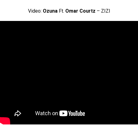
Video:
Ozuna
Ft.
Omar Courtz
– ZIZI