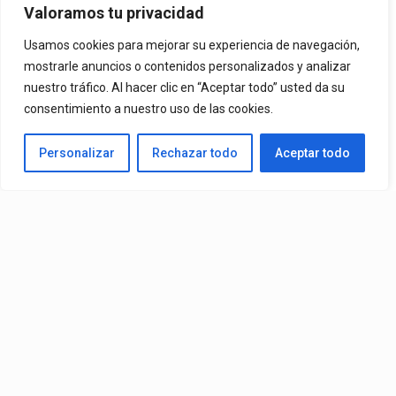
Mvchoo23, K John Y Dry –
Valoramos tu privacidad
Vista Al Mar (Remix)
Usamos cookies para mejorar su experiencia de navegación,
mostrarle anuncios o contenidos personalizados y analizar
nuestro tráfico. Al hacer clic en “Aceptar todo” usted da su
By
Vitaxo
consentimiento a nuestro uso de las cookies.
Published
1 día ago
Personalizar
Rechazar todo
Aceptar todo
Video:
Slick La Mina
Ft.
El Malilla, Mvchoo23, K John
y
Dry
– Vista Al Mar (Remix)