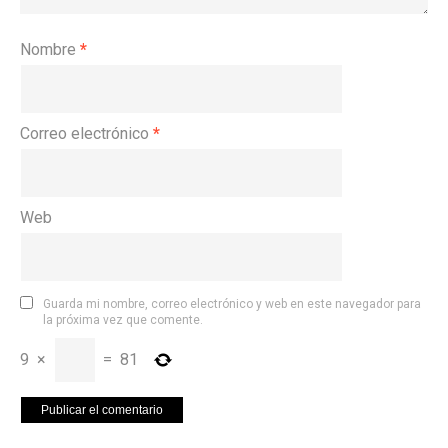
Nombre
*
Correo electrónico
*
Web
Guarda mi nombre, correo electrónico y web en este navegador para
la próxima vez que comente.
9
×
=
81