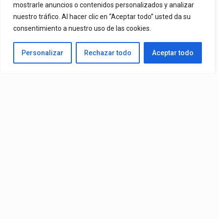
mostrarle anuncios o contenidos personalizados y analizar
nuestro tráfico. Al hacer clic en “Aceptar todo” usted da su
By
Vitaxo
consentimiento a nuestro uso de las cookies.
Published
11 horas ago
Personalizar
Rechazar todo
Aceptar todo
Video:
Slick La Mina
Ft.
El Malilla, Mvchoo23, K John
y
Dry
– Vista Al Mar (Remix)