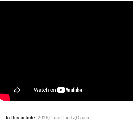
In this article:
2026
,
Omar Courtz
,
Ozuna