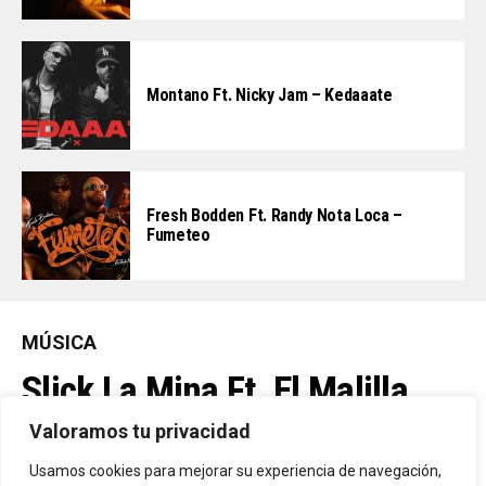
Montano Ft. Nicky Jam – Kedaaate
Fresh Bodden Ft. Randy Nota Loca –
Fumeteo
MÚSICA
Slick La Mina Ft. El Malilla,
Mvchoo23, K John Y Dry –
Valoramos tu privacidad
Vista Al Mar (Remix)
Usamos cookies para mejorar su experiencia de navegación,