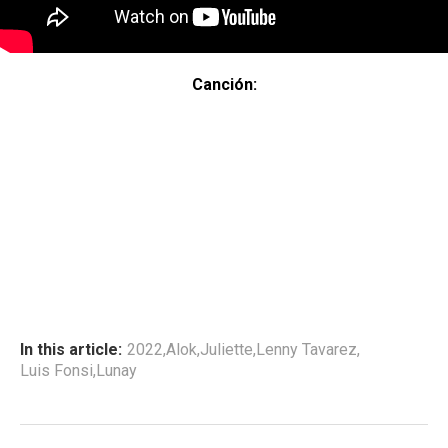
Canción:
In this article:
2022
,
Alok
,
Juliette
,
Lenny Tavarez
,
Luis Fonsi
,
Lunay