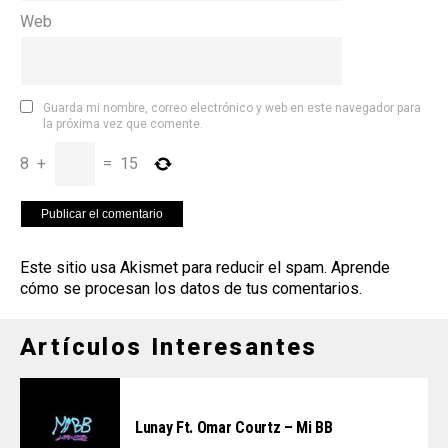
Web
Guarda mi nombre, correo electrónico y web en este navegador para
la próxima vez que comente.
8
+
=
15
Este sitio usa Akismet para reducir el spam.
Aprende
cómo se procesan los datos de tus comentarios
.
Artículos Interesantes
Lunay Ft. Omar Courtz – Mi BB