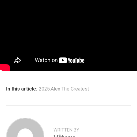
In this article:
2025
,
Alex The Greatest
WRITTEN BY