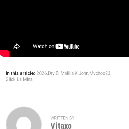
In this article:
2026
,
Dry
,
El Malilla
,
K John
,
Mvchoo23
,
Slick La Mina
WRITTEN BY
Vitaxo