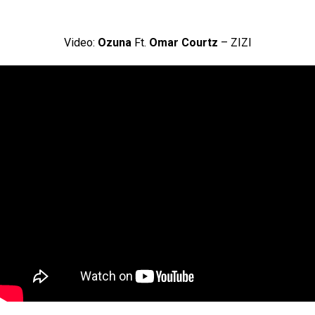
Video:
Ozuna
Ft.
Omar Courtz
– ZIZI