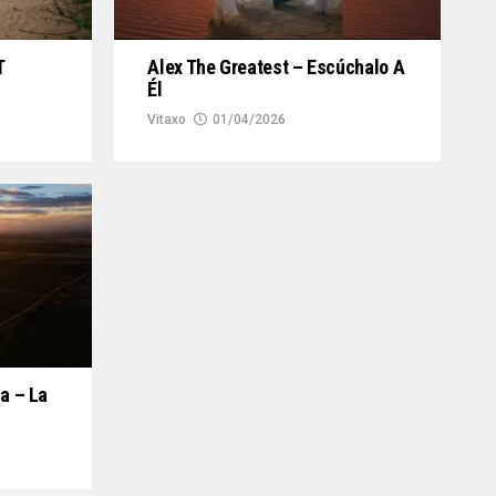
T
Alex The Greatest – Escúchalo A
Él
Vitaxo
01/04/2026
la – La