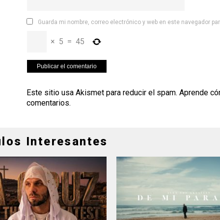
Guarda mi nombre, correo electrónico y web en este navegador pa
×
5
=
45
Este sitio usa Akismet para reducir el spam.
Aprende có
comentarios
.
ulos Interesantes