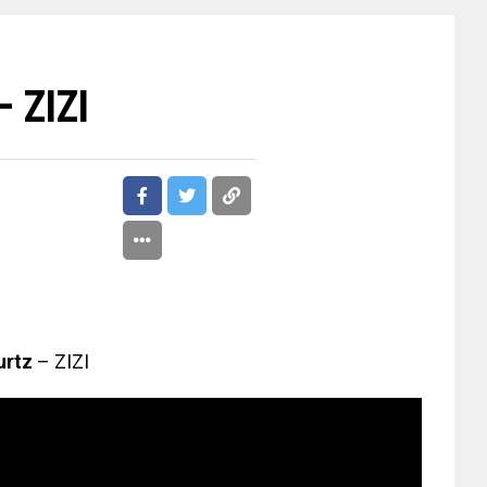
– ZIZI
rtz
– ZIZI