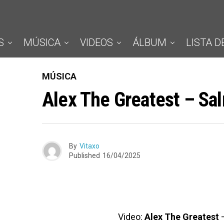
S
MÚSICA
VIDEOS
ÁLBUM
LISTA D
MÚSICA
Alex The Greatest – Sa
By
Vitaxo
Published
16/04/2025
Video:
Alex The Greatest
–