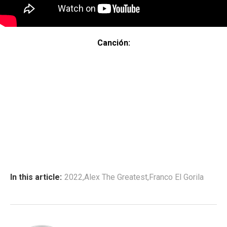
Canción:
In this article:
2022
,
Alex The Greatest
,
Franco El Gorila