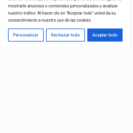
Ya Está En La Calle. "Dame Una Oportunidad"🎬🔥 El Nuevo Nivel
mostrarle anuncios o contenidos personalizados y analizar
nuestro tráfico. Al hacer clic en “Aceptar todo” usted da su
De Mr. Bioniko Ya Se Puede Ver Y Escuchar En Todas Partes.
consentimiento a nuestro uso de las cookies.
By
Edbay
Personalizar
Rechazar todo
Aceptar todo
Published
22 horas ago