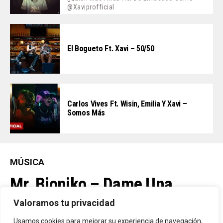
@xaviprofficial
El Bogueto Ft. Xavi – 50/50
Carlos Vives Ft. Wisin, Emilia Y Xavi –
Somos Más
MÚSICA
Mr. Bioniko – Dame Una
Oportunidad
Valoramos tu privacidad
Usamos cookies para mejorar su experiencia de navegación,