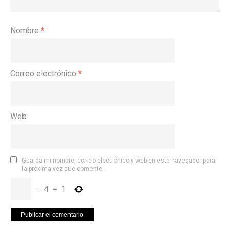
Nombre
*
Correo electrónico
*
Web
Guarda mi nombre, correo electrónico y web en este navegador para
la próxima vez que comente.
−
4
=
1