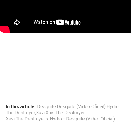
In this article:
Desquite
,
Desquite (Video Oficial)
,
Hydro
,
The Destroyer
,
Xavi
,
Xavi The Destroyer
,
Xavi The Destroyer x Hydro - Desquite (Video Oficial)