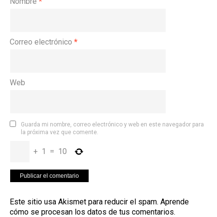
Nombre
*
Correo electrónico
*
Web
Guarda mi nombre, correo electrónico y web en este navegador para
la próxima vez que comente.
+
1
=
10
Este sitio usa Akismet para reducir el spam.
Aprende
cómo se procesan los datos de tus comentarios
.