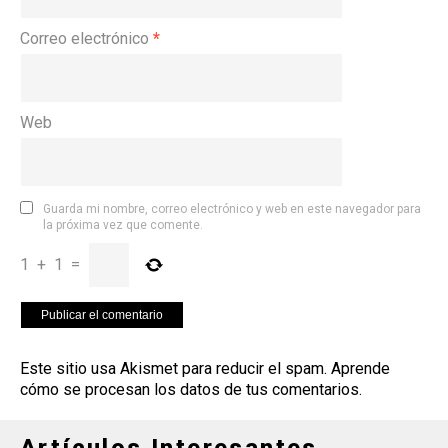
Correo electrónico
*
Web
Guarda mi nombre, correo electrónico y web en este navegador para
la próxima vez que comente.
1
+
1
=
Este sitio usa Akismet para reducir el spam.
Aprende
cómo se procesan los datos de tus comentarios
.
Artículos Interesantes