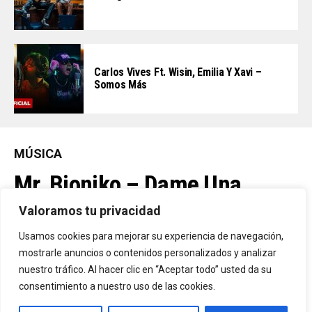
Carlos Vives Ft. Wisin, Emilia Y Xavi –
Somos Más
MÚSICA
Mr. Bioniko – Dame Una
Oportunidad
Valoramos tu privacidad
Usamos cookies para mejorar su experiencia de navegación,
Ya Está En La Calle. "Dame Una Oportunidad"🎬🔥 El Nuevo Nivel
mostrarle anuncios o contenidos personalizados y analizar
nuestro tráfico. Al hacer clic en “Aceptar todo” usted da su
De Mr. Bioniko Ya Se Puede Ver Y Escuchar En Todas Partes.
consentimiento a nuestro uso de las cookies.
By
Edbay