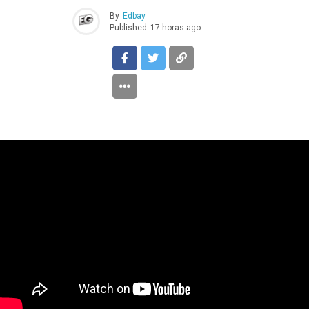
By
Edbay
Published
17 horas ago