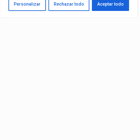
Personalizar
Rechazar todo
Aceptar todo
Published
19 horas ago