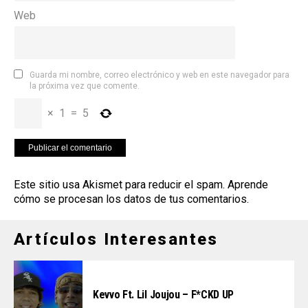
Web
Guarda mi nombre, correo electrónico y web en este navegador para
la próxima vez que comente.
×
1
=
5
Este sitio usa Akismet para reducir el spam.
Aprende
cómo se procesan los datos de tus comentarios
.
Artículos Interesantes
Kevvo Ft. Lil Joujou – F*CKD UP