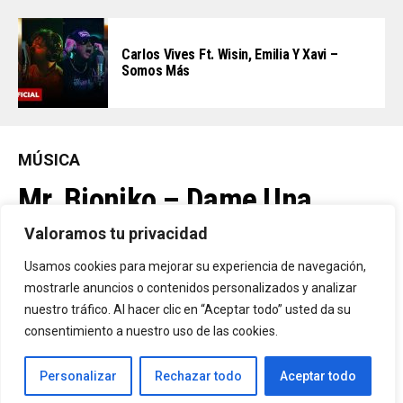
Carlos Vives Ft. Wisin, Emilia Y Xavi –
Somos Más
MÚSICA
Mr. Bioniko – Dame Una
Oportunidad
Valoramos tu privacidad
Usamos cookies para mejorar su experiencia de navegación,
Ya Está En La Calle. "Dame Una Oportunidad"🎬🔥 El Nuevo Nivel
mostrarle anuncios o contenidos personalizados y analizar
nuestro tráfico. Al hacer clic en “Aceptar todo” usted da su
De Mr. Bioniko Ya Se Puede Ver Y Escuchar En Todas Partes.
consentimiento a nuestro uso de las cookies.
By
Edbay
Personalizar
Rechazar todo
Aceptar todo
Published
21 horas ago