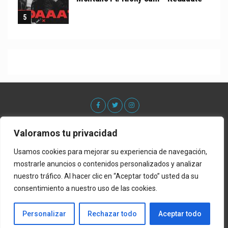
Valoramos tu privacidad
Usamos cookies para mejorar su experiencia de navegación,
mostrarle anuncios o contenidos personalizados y analizar
nuestro tráfico. Al hacer clic en “Aceptar todo” usted da su
consentimiento a nuestro uso de las cookies.
Acerca De
Contacto
Lista de Estrenos
Privacy Policy
Política de Privacidad
Personalizar
Rechazar todo
Aceptar todo
Copyright © 2022 ElGenero Official. Sitio por Promo Music Inc