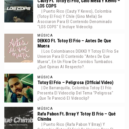
Cauty Ft. Totoy El Frio, Gino Mella Y Kevvo –
LOS COPS
| Puerto Rico (Cauty Y Kevvo), Colombia
(Totoy El Frio) Y Chile (Gino Mella) Se
Asociaron Para El Contenido Denominado
"LOS COPS" E Incluye Videoclip.
MÚSICA
DEKKO Ft. Totoy El Frio – Antes De Que
Muera
| Los Colombianos DEKKO Y Totoy El Frio Se
Unieron Para El Contenido "Antes De Que
Muera", En Un Flow De Corridos Tumbados.
¿Qué Opinas Al Respecto?.
MÚSICA
Totoy El Frio – Peligrosa (Official Video)
| De Barranquilla, Colombia Totoy El Frío
Presenta El Videoclip Del Tema "Peligrosa"
¿Que Te Pareció El Videoclip?
MÚSICA
Rafa Pabon Ft. Brray Y Totoy El Frio – Qué
Chimba
| Puerto Rico (Rafa Pabon Y Brray) Y