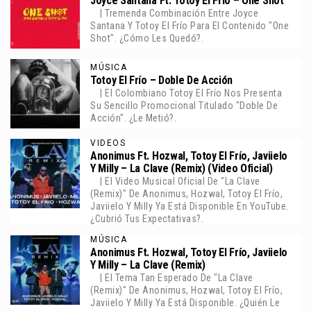
Joyce Santana Ft. Totoy El Frío – One Shot
| Tremenda Combinación Entre Joyce
Santana Y Totoy El Frío Para El Contenido "One
Shot". ¿Cómo Les Quedó?.
MÚSICA
Totoy El Frío – Doble De Acción
| El Colombiano Totoy El Frío Nos Presenta
Su Sencillo Promocional Titulado "Doble De
Acción". ¿Le Metió?.
VIDEOS
Anonimus Ft. Hozwal, Totoy El Frío, Javiielo
Y Milly – La Clave (Remix) (Video Oficial)
| El Video Musical Oficial De "La Clave
(Remix)" De Anonimus, Hozwal, Totoy El Frío,
Javiielo Y Milly Ya Está Disponible En YouTube.
¿Cubrió Tus Expectativas?.
MÚSICA
Anonimus Ft. Hozwal, Totoy El Frío, Javiielo
Y Milly – La Clave (Remix)
| El Tema Tan Esperado De "La Clave
(Remix)" De Anonimus, Hozwal, Totoy El Frío,
Javiielo Y Milly Ya Está Disponible. ¿Quién Le