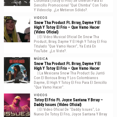
Colombia (Totoy El Frio) Se Unieron Para El
Sencillo Promocional "Qué Chimba" Con Todo
Y Videoclip. ¿Le Metieron Sólido?.
VIDEOS
Snow Tha Product Ft. Brray, Dayme Y El
High Y Totoy El Frio – Que Vamo Hacer
(Video Oficial)
| El Video Musical Oficial De Snow Tha
Product, Brray, Dayme Y El High Y Totoy El Frio
Titulado "Que Vamo Hacer", Ya Está En
YouTube. ¿Lo Viste?.
MÚSICA
Snow Tha Product Ft. Brray, Dayme Y El
High Y Totoy El Frio – Que Vamo Hacer
| La Mexicana Snow Tha Product Su Juntó
Con El Boricua Brray Y Los Colombianos
Dayme, El High Y Totoy El Frio Para El Sencillo
"Que Vamo Hacer".
VIDEOS
Totoy El Frio Ft. Joyce Santana Y Brray –
Daddy Issues (Video Oficial)
| El Video Oficial De "Daddy Issues", Lo
Nuevo De Totoy El Frio, Joyce Santana Y Brray