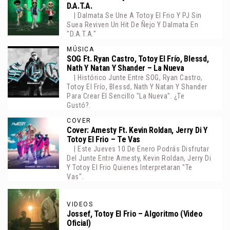
D.A.T.A.
| Dalmata Se Une A Totoy El Frio Y PJ Sin
Suea Reviven Un Hit De Ñejo Y Dalmata En
"D.A.T.A."
MÚSICA
SOG Ft. Ryan Castro, Totoy El Frío, Blessd,
Nath Y Natan Y Shander – La Nueva
| Histórico Junte Entre SOG, Ryan Castro,
Totoy El Frío, Blessd, Nath Y Natan Y Shander
Para Crear El Sencillo "La Nueva". ¿Te
Gustó?.
COVER
Cover: Amesty Ft. Kevin Roldan, Jerry Di Y
Totoy El Frio – Te Vas
| Este Jueves 10 De Enero Podrás Disfrutar
Del Junte Entre Amesty, Kevin Roldan, Jerry Di
Y Totoy El Frio Quienes Interpretaran "Te
Vas".
VIDEOS
Jossef, Totoy El Frio – Algoritmo (Video
Oficial)