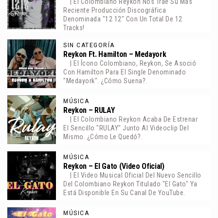
| El Colombiano Reykon Nos Trae Su Más
Reciente Producción Discográfica
Denominada "12 12" Con Un Total De 12
Tracks!
SIN CATEGORÍA
Reykon Ft. Hamilton – Medayork
| El Ícono Colombiano, Reykon, Se Asoció
Con Hamilton Para El Single Denominado
"Medayork". ¿Cómo Suena?.
MÚSICA
Reykon – RULAY
| El Colombiano Reykon Acaba De Estrenar
El Sencillo "RULAY" Junto Al Videoclip Del
Mismo. ¿Cómo Le Quedó?.
MÚSICA
Reykon – El Gato (Video Oficial)
| El Video Musical Oficial Del Nuevo Sencillo
Del Colombiano Reykon Titulado "El Gato" Ya
Está Disponible En Su Canal De YouTube.
MÚSICA