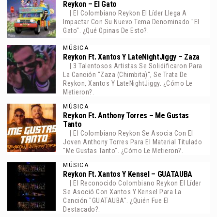
Reykon – El Gato
| El Colombiano Reykon El Líder Llega A
Impactar Con Su Nuevo Tema Denominado "El
Gato". ¿Qué Opinas De Esto?.
MÚSICA
Reykon Ft. Xantos Y LateNightJiggy – Zaza
| 3 Talentosos Artistas Se Solidificaron Para
La Canción "Zaza (Chimbita)", Se Trata De
Reykon, Xantos Y LateNightJiggy. ¿Cómo Le
Metieron?.
MÚSICA
Reykon Ft. Anthony Torres – Me Gustas
Tanto
| El Colombiano Reykon Se Asocia Con El
Joven Anthony Torres Para El Material Titulado
"Me Gustas Tanto". ¿Cómo Le Metieron?.
MÚSICA
Reykon Ft. Xantos Y Kensel – GUATAUBA
| El Reconocido Colombiano Reykon El Líder
Se Asoció Con Xantos Y Kensel Para La
Canción "GUATAUBA". ¿Quién Fue El
Destacado?.