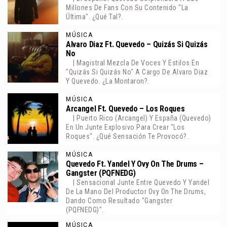
Millones De Fans Con Su Contenido "La
Última". ¿Qué Tal?.
MÚSICA
Alvaro Diaz Ft. Quevedo – Quizás Si Quizás
No
| Magistral Mezcla De Voces Y Estilos En
"Quizás Si Quizás No" A Cargo De Alvaro Diaz
Y Quevedo. ¿La Montaron?.
MÚSICA
Arcangel Ft. Quevedo – Los Roques
| Puerto Rico (Arcangel) Y España (Quevedo)
En Un Junte Explosivo Para Crear "Los
Roques". ¿Qué Sensación Te Provocó?.
MÚSICA
Quevedo Ft. Yandel Y Ovy On The Drums –
Gangster (PQFNEDG)
| Sensacional Junte Entre Quevedo Y Yandel
De La Mano Del Productor Ovy On The Drums,
Dando Como Resultado "Gangster
(PQFNEDG)".
MÚSICA