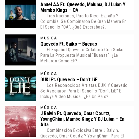
Anuel AA Ft. Quevedo, Maluma, DJ Luian Y
Mambo Kingz – OA
| Tres Naciones, Puerto Rico, España Y
Colombia, Se Combinaron De Gran Manera En
El Sencillo "OA". ¿Qué Esperabas?.
MÚSICA
Quevedo Ft. Saiko – Buenas
| El Español Quevedo Colaboró Con Saiko
Para La Propuesta Musical "Buenas". ¿Le
Metieron Como Eh?.
MÚSICA
DUKI Ft. Quevedo – Don’t LiE
| Los Reconocidos Artistas DUKI Y Quevedo
Se Asociaron Para El Sencillo "don't LiE" E
Incluye Video Musical. ¿Es Un Palo?.
MÚSICA
J Balvin Ft. Quevedo, Omar Courtz,
YovngChimi, Mambo Kingz Y DJ Luian – En
Alta
| Combinación Explosiva Entre J Balvin,
Quevedo, Omar Courtz Y YovngChimi Para El