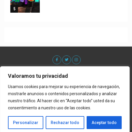
Valoramos tu privacidad
Usamos cookies para mejorar su experiencia de navegación,
mostrarle anuncios o contenidos personalizados y analizar
nuestro tráfico. Al hacer clic en “Aceptar todo” usted da su
consentimiento a nuestro uso de las cookies.
Acerca De
Contacto
Lista de Estrenos
Privacy Policy
Política de Privacidad
Personalizar
Rechazar todo
Aceptar todo
Copyright © 2022 ElGenero Official. Sitio por Promo Music Inc