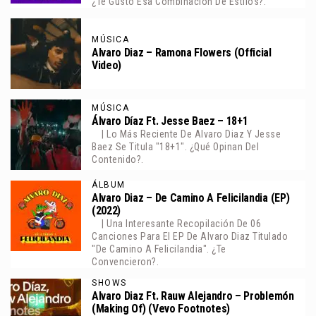
¿Te Gustó Esa Combinación De Estilos?.
MÚSICA
Alvaro Diaz – Ramona Flowers (Official
Video)
MÚSICA
Álvaro Díaz Ft. Jesse Baez – 18+1
| Lo Más Reciente De Alvaro Diaz Y Jesse
Baez Se Titula "18+1". ¿Qué Opinan Del
Contenido?.
ÁLBUM
Alvaro Diaz – De Camino A Felicilandia (EP)
(2022)
| Una Interesante Recopilación De 06
Canciones Para El EP De Alvaro Diaz Titulado
"De Camino A Felicilandia". ¿Te
Convencieron?.
SHOWS
Alvaro Diaz Ft. Rauw Alejandro – Problemón
(Making Of) (Vevo Footnotes)