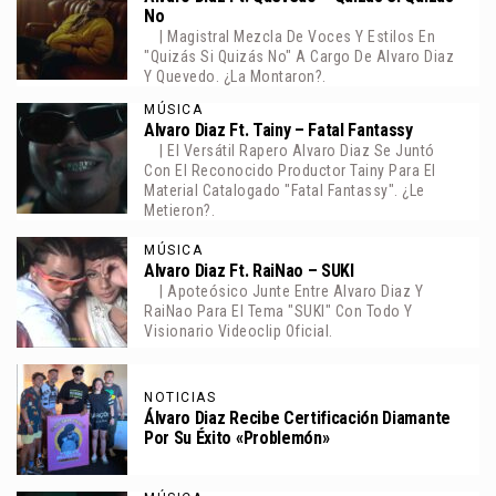
No
| Magistral Mezcla De Voces Y Estilos En
"Quizás Si Quizás No" A Cargo De Alvaro Diaz
Y Quevedo. ¿La Montaron?.
MÚSICA
Alvaro Diaz Ft. Tainy – Fatal Fantassy
| El Versátil Rapero Alvaro Diaz Se Juntó
Con El Reconocido Productor Tainy Para El
Material Catalogado "Fatal Fantassy". ¿Le
Metieron?.
MÚSICA
Alvaro Diaz Ft. RaiNao – SUKI
| Apoteósico Junte Entre Alvaro Diaz Y
RaiNao Para El Tema "SUKI" Con Todo Y
Visionario Videoclip Oficial.
NOTICIAS
Álvaro Diaz Recibe Certificación Diamante
Por Su Éxito «Problemón»